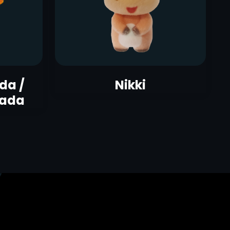
da /
Nikki
rada