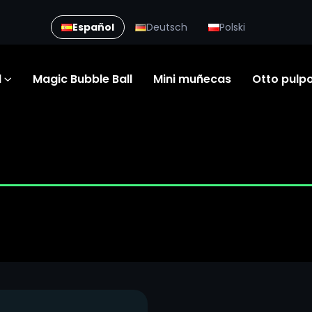
Español
Deutsch
Polski
d
Magic Bubble Ball
Mini muñecas
Otto pulp
MAL WORLD
JURASSIC DINOSAURS
M